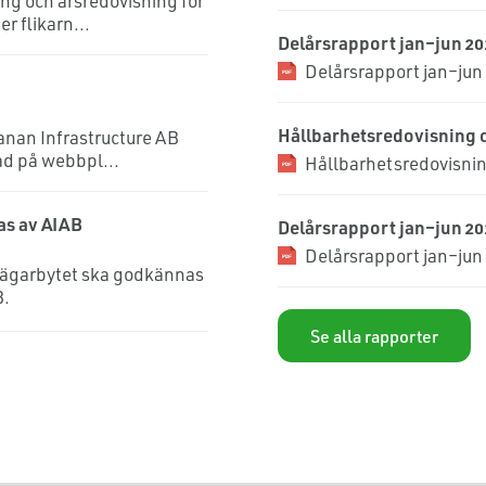
ng och årsredovisning för
r flikarn...
Delårsrapport jan–jun 20
Delårsrapport jan–jun
Hållbarhetsredovisning 
banan Infrastructure AB
rad på webbpl...
Hållbarhetsredovisnin
as av AIAB
Delårsrapport jan–jun 20
Delårsrapport jan–jun
en ägarbytet ska godkännas
B.
Se alla rapporter