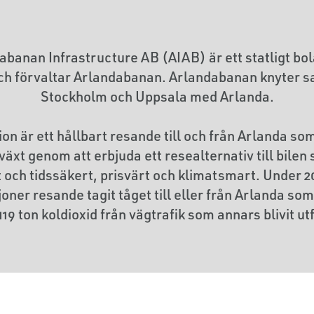
abanan Infrastructure AB (AIAB) är ett statligt bo
ch förvaltar Arlandabanan. Arlandabanan knyter
Stockholm och Uppsala med Arlanda.
ion är ett hållbart resande till och från Arlanda so
illväxt genom att erbjuda ett resealternativ till bilen
 och tidssäkert, prisvärt och klimatsmart. Under 2
joner resande tagit tåget till eller från Arlanda so
 119 ton koldioxid från vägtrafik som annars blivit ut