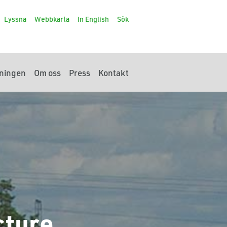
Lyssna
Webbkarta
In English
Sök
ningen
Om oss
Press
Kontakt
cture