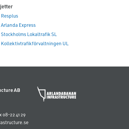
jetter
Resplus
Arlanda Express
Stockholms Lokaltrafik SL
Kollektivtrafikförvaltningen UL
ucture AB
x 08-22 41 29
astructure.se