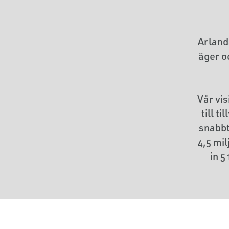
Arland
äger o
Vår vis
till t
snabbt
4,5 mil
in 5