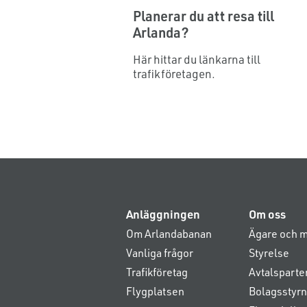
Planerar du att resa till
Arlanda?
Här hittar du länkarna till
trafikföretagen.
Anläggningen
Om oss
Om Arlandabanan
Ägare och m
Vanliga frågor
Styrelse
Trafikföretag
Avtalsparte
Flygplatsen
Bolagsstyrn