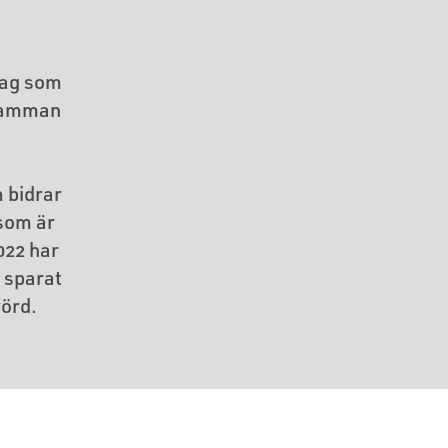
lag som
 samman
m bidrar
 som är
022 har
m sparat
förd.