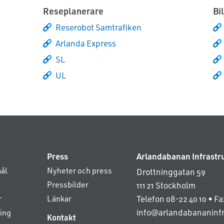
Reseplanerare
Bil
Reserobot Samtrafiken
Arlanda Express
SL
UL
Press
Arlandabanan Infrastr
ål
Nyheter och press
Drottninggatan 59
Pressbilder
111 21 Stockholm
r
Länkar
Telefon 08-22 40 10 • Fa
info@arlandabananinfr
ing
Kontakt